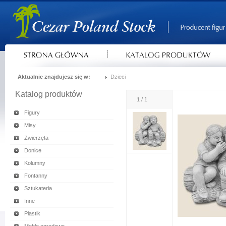
Aktualnie znajdujesz się w:
Dzieci
Katalog produktów
1 / 1
Figury
Misy
Zwierzęta
Donice
Kolumny
Fontanny
Sztukateria
Inne
Plastik