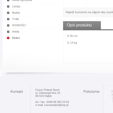
Meble ogrodowe
Lampy
Najedź kursorem na zdjęcie aby uzys
Budda
Trolle
Opis produktu
NOWOŚCI
Anioły
H 30 cm
Dzieci
G 13 kg
Cezar Poland Stock
ul. Zielonogórska 19
66-615 Dąbie
tel. / fax. 0048 68 383 23 62
e-mail: cezarpoland@wp.pl