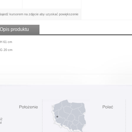
ajedź kursorem na zdjęcie aby uzyskać powiększenie
Opis produktu
H 61 cm
G 20 cm
62
l