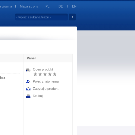
a główna
Mapa strony
PL
DE
EN
Panel
Oceń produkt
dnia
Poleć znajomemu
Zapytaj o produkt
Drukuj