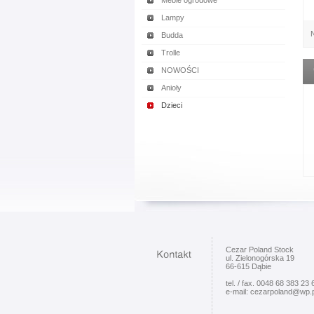
Meble ogrodowe
Lampy
N
Budda
Trolle
NOWOŚCI
Anioły
Dzieci
Cezar Poland Stock
ul. Zielonogórska 19
66-615 Dąbie
tel. / fax. 0048 68 383 23 
e-mail: cezarpoland@wp.p