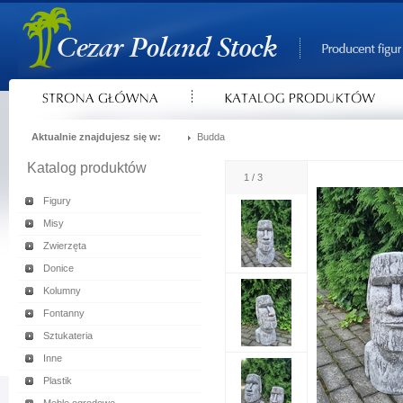
Aktualnie znajdujesz się w:
Budda
Katalog produktów
1 / 3
Figury
Misy
Zwierzęta
Donice
Kolumny
Fontanny
Sztukateria
Inne
Plastik