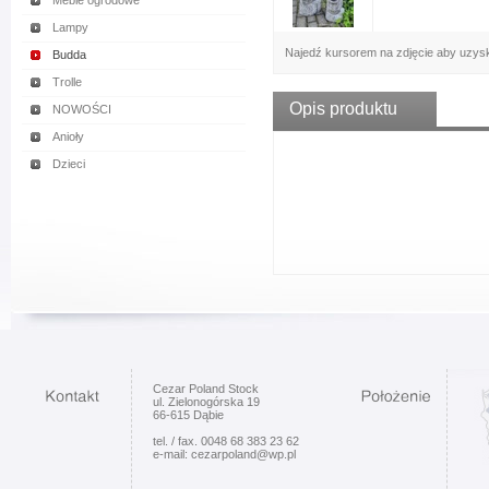
Meble ogrodowe
Lampy
Najedź kursorem na zdjęcie aby uzys
Budda
Trolle
Opis produktu
NOWOŚCI
Anioły
Dzieci
Cezar Poland Stock
ul. Zielonogórska 19
66-615 Dąbie
tel. / fax. 0048 68 383 23 62
e-mail: cezarpoland@wp.pl