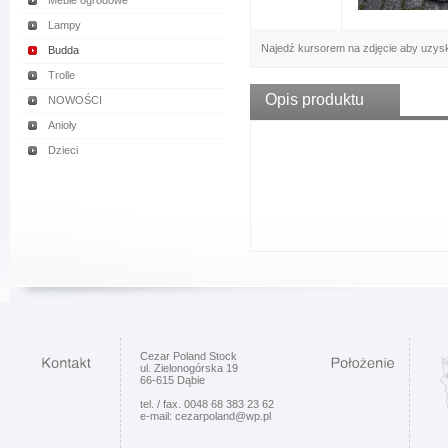
Meble ogrodowe
Lampy
Najedź kursorem na zdjęcie aby uzys
Budda
Trolle
Opis produktu
NOWOŚCI
Anioły
Dzieci
Cezar Poland Stock
ul. Zielonogórska 19
66-615 Dąbie
tel. / fax. 0048 68 383 23 62
e-mail: cezarpoland@wp.pl