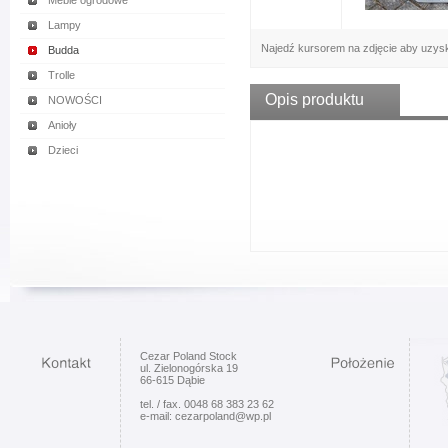
Meble ogrodowe
Lampy
Najedź kursorem na zdjęcie aby uzys
Budda
Trolle
Opis produktu
NOWOŚCI
Anioły
Dzieci
Cezar Poland Stock
ul. Zielonogórska 19
66-615 Dąbie
tel. / fax. 0048 68 383 23 62
e-mail: cezarpoland@wp.pl