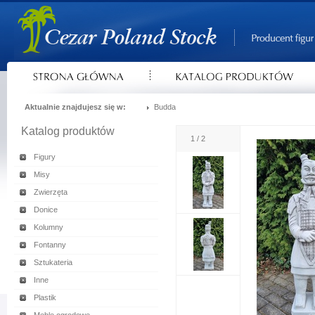
Aktualnie znajdujesz się w:
Budda
Katalog produktów
1 / 2
Figury
Misy
Zwierzęta
Donice
Kolumny
Fontanny
Sztukateria
Inne
Plastik