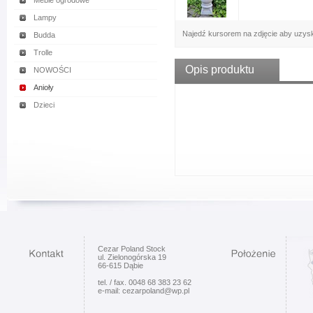
Meble ogrodowe
Lampy
Najedź kursorem na zdjęcie aby uzys
Budda
Trolle
Opis produktu
NOWOŚCI
Anioły
Dzieci
Cezar Poland Stock
ul. Zielonogórska 19
66-615 Dąbie
tel. / fax. 0048 68 383 23 62
e-mail: cezarpoland@wp.pl