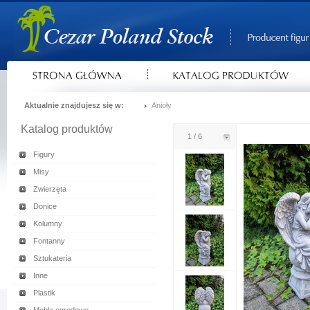
Aktualnie znajdujesz się w:
Anioły
Katalog produktów
1 / 6
Figury
Misy
Zwierzęta
Donice
Kolumny
Fontanny
Sztukateria
Inne
Plastik