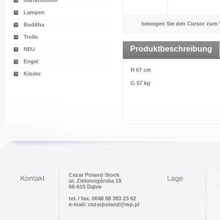
Gartenmöbel
Lampen
bewegen Sie den Cursor zum 
Buddha
Trolle
Produktbeschreibung
NEU
Engel
H 67 cm
Kinder
G 57 kg
Cezar Poland Stock
ul. Zielonogórska 19
66-615 Dąbie
tel. / fax. 0048 68 383 23 62
e-mail: cezarpoland@wp.pl