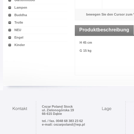
Gartenmöbel
Lampen
bewegen Sie den Cursor zum 
Buddha
Trolle
Produktbeschreibung
NEU
Engel
H 45 cm
Kinder
G 15 kg
Cezar Poland Stock
ul. Zielonogórska 19
66-615 Dąbie
tel. / fax. 0048 68 383 23 62
e-mail: cezarpoland@wp.pl