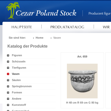
Sie sind hier:
Home
Vasen
Katalog der Produkte
Figuren
Art. 659
Schüsseln
Tierfiguren
Vasen
Säulen
Springbrunnen
Formen
Andere
H 48 cm R 69 cm G 80 kg
Kunststoff