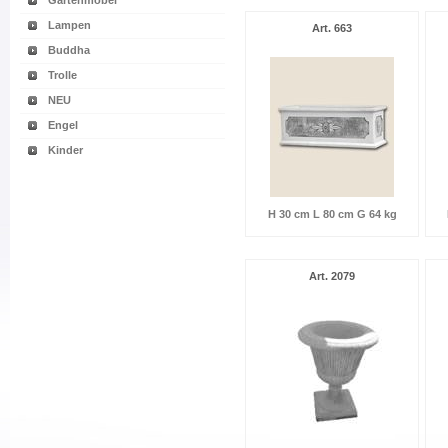
Gartenmöbel
Lampen
Art. 663
Buddha
Trolle
NEU
Engel
Kinder
H 30 cm L 80 cm G 64 kg
Art. 2079