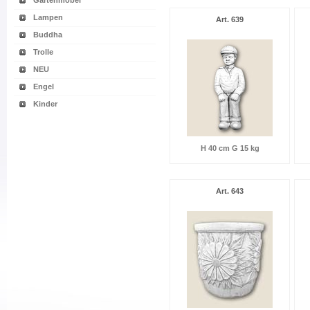
Gartenmöbel
Lampen
Art. 639
Buddha
Trolle
NEU
Engel
Kinder
H 40 cm G 15 kg
Art. 643