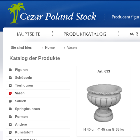
Sie sind hier:
Home
Vasen
Katalog der Produkte
Figuren
Art. 633
Schüsseln
Tierfiguren
Vasen
Säulen
Springbrunnen
Formen
Andere
H 40 cm Φ 45 cm G 35 kg
Kunststoff