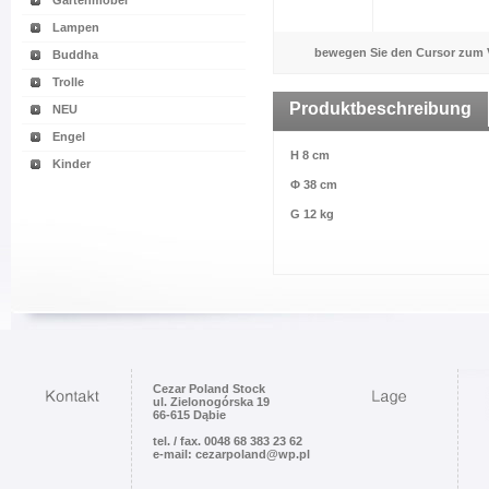
Gartenmöbel
Lampen
bewegen Sie den Cursor zum 
Buddha
Trolle
Produktbeschreibung
NEU
Engel
H 8 cm
Kinder
Φ 38 cm
G 12 kg
Cezar Poland Stock
ul. Zielonogórska 19
66-615 Dąbie
tel. / fax. 0048 68 383 23 62
e-mail: cezarpoland@wp.pl