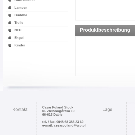
Gartenmöbel
Lampen
Buddha
Trolle
Produktbeschreibung
NEU
Engel
Kinder
Cezar Poland Stock
ul. Zielonogórska 19
66-615 Dąbie
tel. / fax. 0048 68 383 23 62
e-mail: cezarpoland@wp.pl