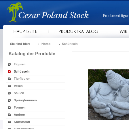
Sie sind hier:
Home
Schüsseln
Katalog der Produkte
Figuren
Schüsseln
Tierfiguren
Vasen
Säulen
Springbrunnen
Formen
Andere
Kunststoff