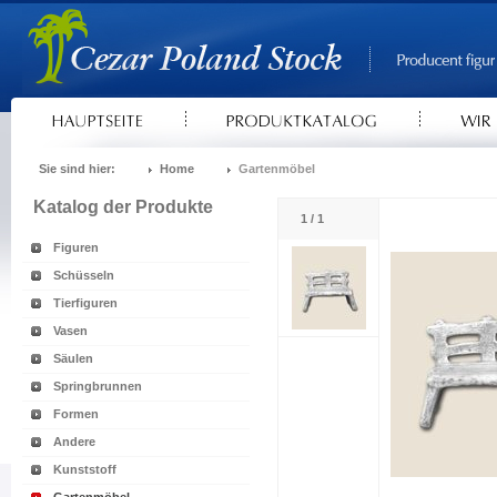
Sie sind hier:
Home
Gartenmöbel
Katalog der Produkte
1 / 1
Figuren
Schüsseln
Tierfiguren
Vasen
Säulen
Springbrunnen
Formen
Andere
Kunststoff