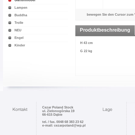
Gartenmöbel
Lampen
bewegen Sie den Cursor zum 
Buddha
Trolle
Produktbeschreibung
NEU
Engel
H 43 cm
Kinder
G 22 kg
Cezar Poland Stock
ul. Zielonogórska 19
66-615 Dąbie
tel. / fax. 0048 68 383 23 62
e-mail: cezarpoland@wp.pl