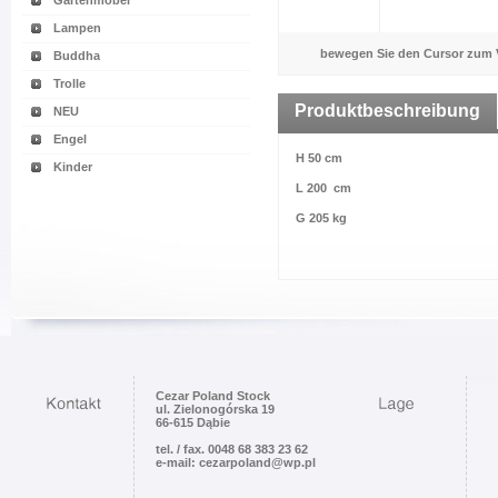
Gartenmöbel
Lampen
bewegen Sie den Cursor zum 
Buddha
Trolle
Produktbeschreibung
NEU
Engel
H 50 cm
Kinder
L 200 cm
G 205 kg
Cezar Poland Stock
ul. Zielonogórska 19
66-615 Dąbie
tel. / fax. 0048 68 383 23 62
e-mail: cezarpoland@wp.pl