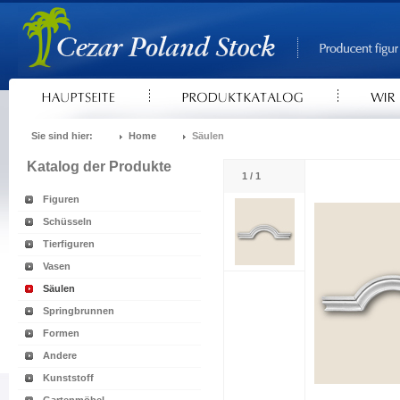
Sie sind hier:
Home
Säulen
Katalog der Produkte
1 / 1
Figuren
Schüsseln
Tierfiguren
Vasen
Säulen
Springbrunnen
Formen
Andere
Kunststoff