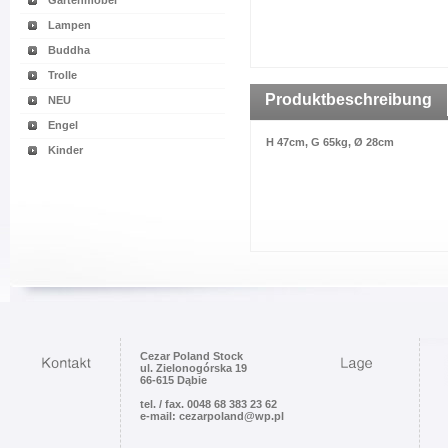
Gartenmöbel
Lampen
Buddha
Trolle
Produktbeschreibung
NEU
Engel
H 47cm, G 65kg, Ø 28cm
Kinder
Cezar Poland Stock
ul. Zielonogórska 19
66-615 Dąbie
tel. / fax. 0048 68 383 23 62
e-mail: cezarpoland@wp.pl